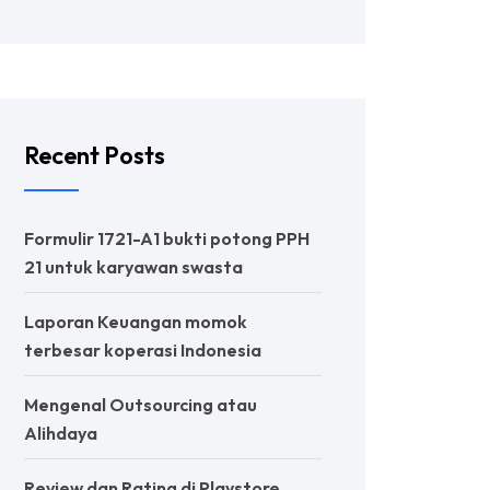
Recent Posts
Formulir 1721-A1 bukti potong PPH
21 untuk karyawan swasta
Laporan Keuangan momok
terbesar koperasi Indonesia
Mengenal Outsourcing atau
Alihdaya
Review dan Rating di Playstore,